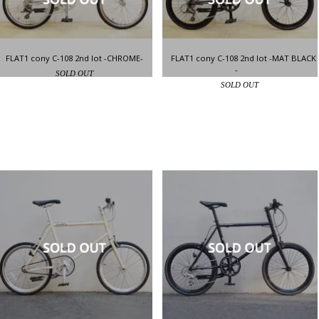
FLAT1 cony C-108 2nd lot -CHROME-
FLAT1 cony C-108 2nd lot -MAT BLACK
-
SOLD OUT
SOLD OUT