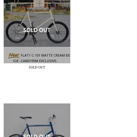
FLAT1 C-101 MATTE CREAM BE
IGE -CANDYRIM EXCLUSIVE-
SOLD OUT