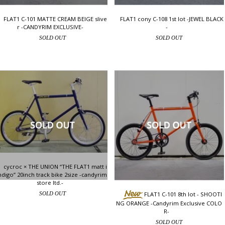
FLAT1 C-101 MATTE CREAM BEIGE slive
FLAT1 cony C-108 1st lot -JEWEL BLACK
r -CANDYRIM EXCLUSIVE-
-
SOLD OUT
SOLD OUT
cycroc × THE UNION “THE FLAT1 matt i
ndigo” 20inch track bike 2size -candyrim
store ltd.-
FLAT1 C-101 8th lot - SHOOTI
SOLD OUT
NG ORANGE -Candyrim Exclusive COLO
R-
SOLD OUT