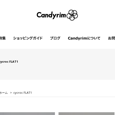
cycroc FLAT1
ホーム
>
cycroc FLAT1