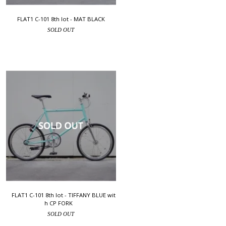
FLAT1 C-101 8th lot - MAT BLACK
SOLD OUT
FLAT1 C-101 8th lot - TIFFANY BLUE wit
h CP FORK
SOLD OUT