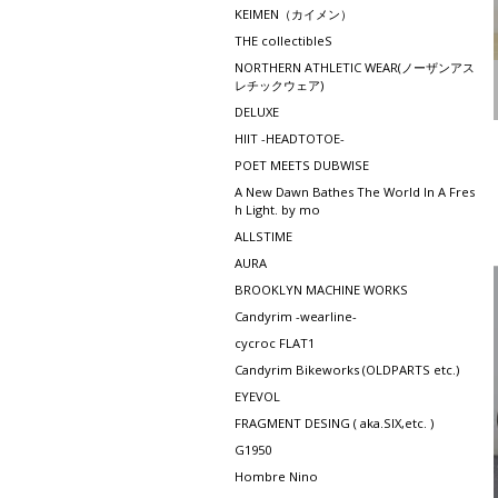
KEIMEN（カイメン）
THE collectibleS
NORTHERN ATHLETIC WEAR(ノーザンアス
レチックウェア)
DELUXE
HIIT -HEADTOTOE-
POET MEETS DUBWISE
A New Dawn Bathes The World In A Fres
h Light. by mo
ALLSTIME
AURA
BROOKLYN MACHINE WORKS
Candyrim -wearline-
cycroc FLAT1
Candyrim Bikeworks (OLDPARTS etc.)
EYEVOL
FRAGMENT DESING ( aka.SIX,etc. )
G1950
Hombre Nino