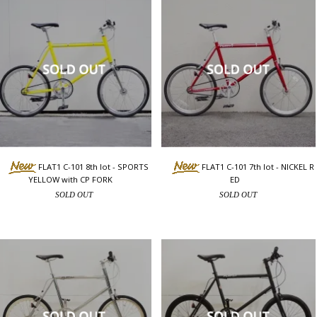
FLAT1 C-101 8th lot - SPORTS
FLAT1 C-101 7th lot - NICKEL R
YELLOW with CP FORK
ED
SOLD OUT
SOLD OUT