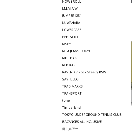
HOW i ROLL
I.M.M.A.W.
JUMPER1234
KUWAHARA
LOWERCASE
PEEL&LIFT
RISEY
RITA JEANS TOKYO
RIDE BAG
RED KAP
RAVENIK / Rock Steady RSW
SAYHELLO
TRAD MARKS
TRANSPORT
tone
Timberland
TOKYO UNDERGROUND TENNIS CLUB
BACANCES ALLINCLUSIVE
痴虫ルアー