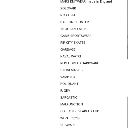
MARS KNITWEAR made in England
SOLOVAIR
NO COFFEE
BARRONS HUNTER
THOUSAND MILE
GAME SPORTSWEAR
RIP CITY SKATES
GARBAGE
NAVAL WATCH
REBEL DREAD HARDWARE
STONEMASTER
VAMBINO
POLIQUANT
JUGEM
SARCASTIC
MALFUNCTION
COTTON RESEARCH CLUB
WGN | ワゴン
SUBWARE