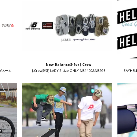
New Balance® for J.Crew
S Wネーム
J.Crew限定 LADY'S size ONLY NB1400&NB996
SAYHE