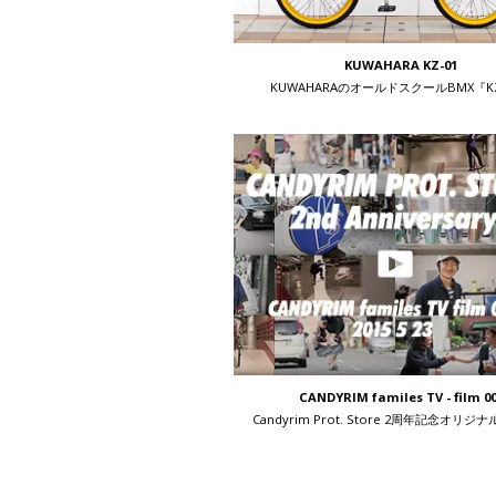
KUWAHARA KZ-01
KUWAHARAのオールドスクールBMX『KZ
CANDYRIM familes TV - film 0
Candyrim Prot. Store 2周年記念オリ