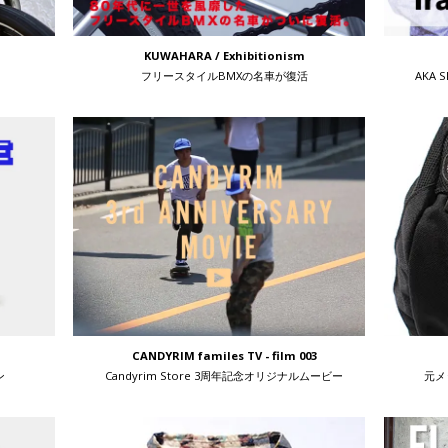
KUWAHARA / Exhibitionism
フリースタイルBMXの名車が復活
AKA 
CANDYRIM familes TV - film 003
ン
Candyrim Store 3周年記念オリジナルムービー
元メ