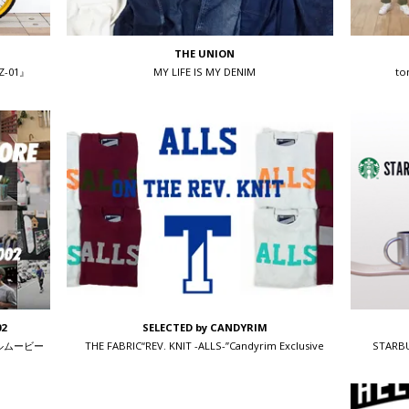
THE UNION
-01』
MY LIFE IS MY DENIM
t
02
SELECTED by CANDYRIM
ジナルムービー
THE FABRIC“REV. KNIT -ALLS-”Candyrim Exclusive
STAR