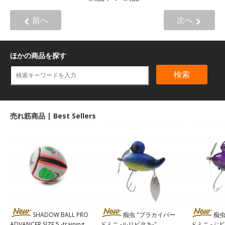
前へ
次へ
ほかの商品を探す
検索
売れ筋商品 | Best Sellers
SHADOW BALL PRO
痴虫 "プラカイバー
痴虫
ADVANCER SIZE 5 -training
ドミニ -ルリビタキ-"
ドミニ -ぶ