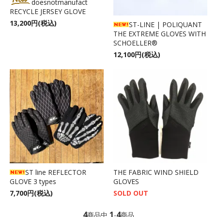
doesnotmanufact
RECYCLE JERSEY GLOVE
13,200円(税込)
ST-LINE | POLIQUANT
THE EXTREME GLOVES WITH
SCHOELLER®
12,100円(税込)
ST line REFLECTOR
THE FABRIC WIND SHIELD
GLOVE 3 types
GLOVES
7,700円(税込)
SOLD OUT
4
1
4
商品中
-
商品