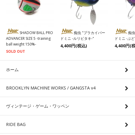
SHADOW BALL PRO
痴虫 "プラカイバー
痴虫
ADVANCER SIZE 5 -training
ドミニ -ルリビタキ-"
ドミニ -ぶ
ball weight 150%-
4,400円(税込)
4,400円(
SOLD OUT
ホーム
BROOKLYN MACHINE WORKS / GANGSTA v4
ヴィンテージ・ゲーム・ワッペン
RIDE BAG