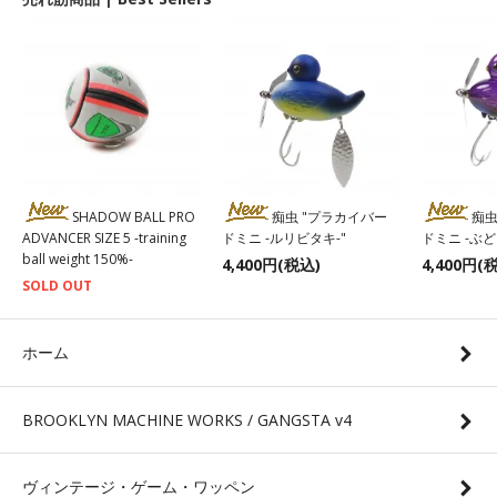
SHADOW BALL PRO
痴虫 "プラカイバー
痴虫
ADVANCER SIZE 5 -training
ドミニ -ルリビタキ-"
ドミニ -ぶ
ball weight 150%-
4,400円(税込)
4,400円(
SOLD OUT
ホーム
BROOKLYN MACHINE WORKS / GANGSTA v4
ヴィンテージ・ゲーム・ワッペン