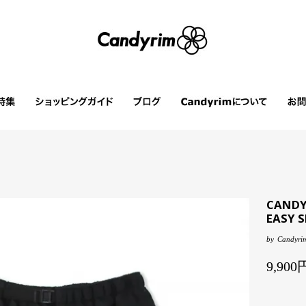
CANDYR
EASY S
by
Candyrim
9,90