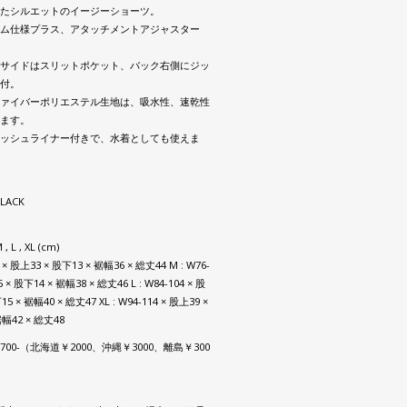
たシルエットのイージーショーツ。
ム仕様プラス、アタッチメントアジャスター
サイドはスリットポケット、バック右側にジッ
付。
ァイバーポリエステル生地は、吸水性、速乾性
ます。
ッシュライナー付きで、水着としても使えま
BLACK
M , L , XL (cm)
6 × 股上33 × 股下13 × 裾幅36 × 総丈44 M : W76-
 × 股下14 × 裾幅38 × 総丈46 L : W84-104 × 股
15 × 裾幅40 × 総丈47 XL : W94-114 × 股上39 ×
裾幅42 × 総丈48
00-（北海道￥2000、沖縄￥3000、離島￥300