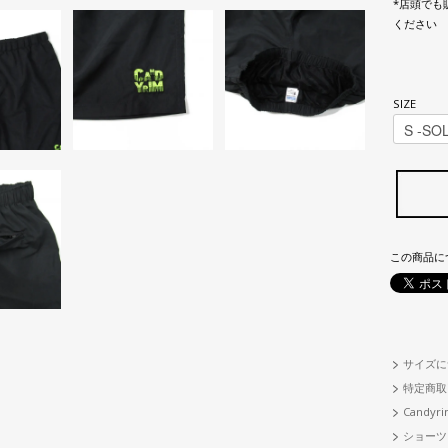
*店頭でも
ください
SIZE
この商品に
サイズに
特定商取
Candyri
ショーツ