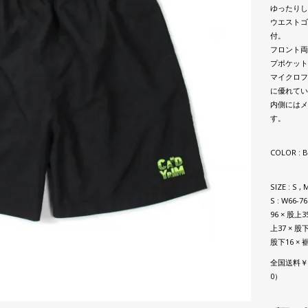
ゆったりし
ウエストゴ
付。
フロント両
プポケット
マイクロフ
に優れてい
内側にはメ
す。
COLOR : 
SIZE : S , 
S : W66-7
96 × 股上35
上37 × 股下
股下16 × 
全国送料￥7
0）