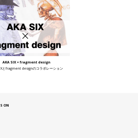
AKA SIX × fragment design
SIXとfragment designのコラボレーション
US ON