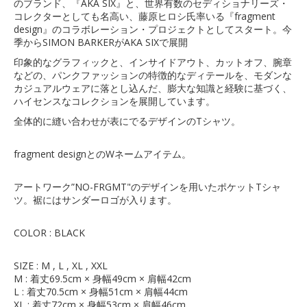
のブランド、『AKA SIX』と、世界有数のセディショナリーズ・
コレクターとしても名高い、藤原ヒロシ氏率いる『fragment
design』のコラボレーション・プロジェクトとしてスタート。今
季からSIMON BARKERがAKA SIXで展開
印象的なグラフィックと、インサイドアウト、カットオフ、腕章
などの、パンクファッションの特徴的なディテールを、モダンな
カジュアルウェアに落とし込んだ、膨大な知識と経験に基づく、
ハイセンスなコレクションを展開しています。
全体的に縫い合わせが表にでるデザインのTシャツ。
fragment designとのWネームアイテム。
アートワーク”NO-FRGMT"のデザインを用いたポケットTシャ
ツ。裾にはサンダーロゴが入ります。
COLOR : BLACK
SIZE : M , L , XL , XXL
M : 着丈69.5cm × 身幅49cm × 肩幅42cm
L : 着丈70.5cm × 身幅51cm × 肩幅44cm
XL : 着丈72cm × 身幅53cm × 肩幅46cm