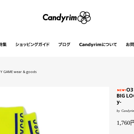
Y GAME wear & goods
O3
BIG LO
y-
by
Candyrim
1,76