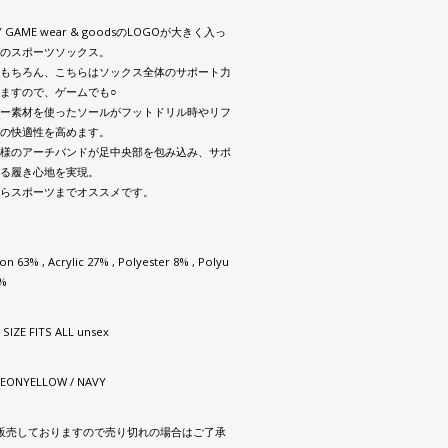
Y GAME wear & goodsのLOGOが大きく入っ
のスポーツソックス。
もちろん、こちらはソックス全体のサポート力
ますので、ゲームでも○
ー素材を使ったソールがフットドリル時やリフ
の快適性を高めます。
様のアーチバンドが足中央部を包み込み、サポ
る履き心地を実現。
らスポーツまでオススメです。
n 63% , Acrylic 27% , Polyester 8% , Polyu
2%
 SIZE FITS ALL unsex
NEONYELLOW / NAVY
販売しておりますので売り切れの場合はご了承