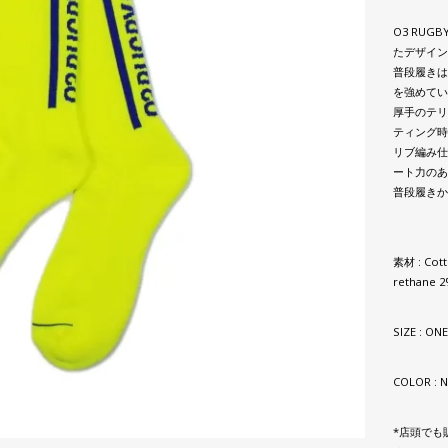
O3 RUGB
たデザイン
普段履きは
を強めてい
厚手のテリ
ティング時
リブ編み仕
ート力のあ
普段履きか
素材 : Cotto
rethane 
SIZE : ONE
COLOR : 
*店頭でも