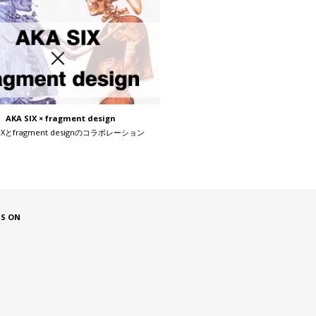
AKA SIX × fragment design
SIXとfragment designのコラボレーション
US ON