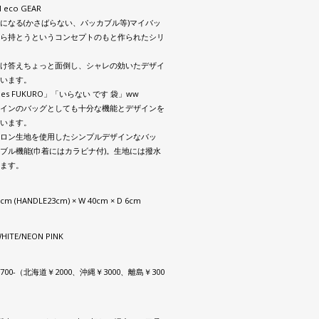
 eco GEAR
になる(かさばらない、パッカブル等)マイバッ
ら持とうというコンセプトのもと作られたシリ
け答えちょっと面倒し、シャレの効いたデザイ
います。
 des FUKURO」「いらない です 袋」ww
インのバッグとしても十分な機能とデザインを
います。
ロン生地を使用したシンプルデザインなバッ
ブル機能(巾着にはカラビナ付)。生地には撥水
ます。
58cm (HANDLE23cm) × W 40cm × D 6cm
WHITE/NEON PINK
00-（北海道￥2000、沖縄￥3000、離島￥300