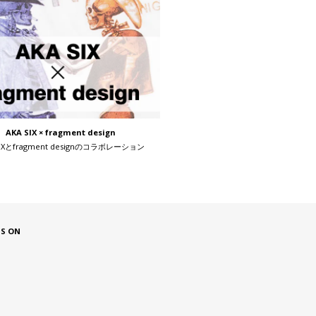
AKA SIX × fragment design
SIXとfragment designのコラボレーション
US ON