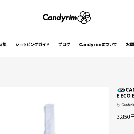
CA
E ECO 
by
Candyrim
3,85