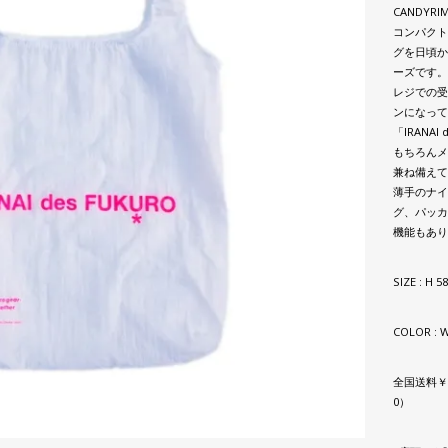
CANDYRIM
コンパクト
グを日頃か
ーズです。
レジでの受
ンになって
「IRANAI
もちろんメ
兼ね備えて
薄手のナイ
グ、パッカ
機能もあり
SIZE : H 
COLOR : 
全国送料￥7
0）