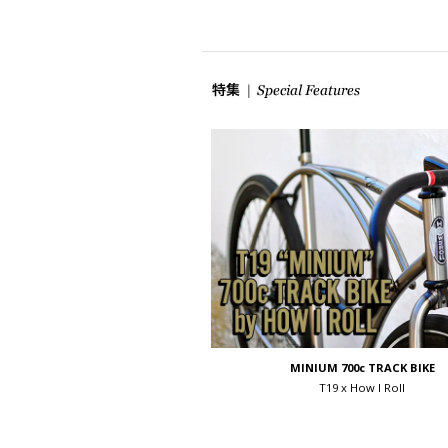
MINIUM 700c TRACK BIKE
T19 x How I Roll