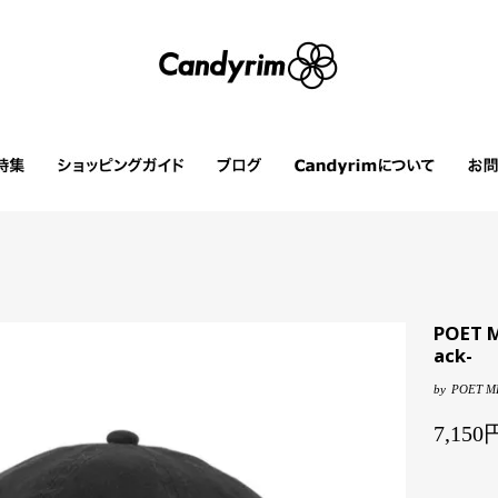
POET M
ack-
by
POET M
7,15