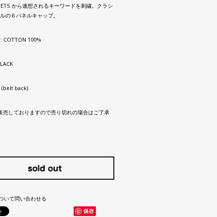
 POETS から連想されるキーワードを刺繍。クラシ
ルの６パネルキャップ。
 : COTTON 100%
BLACK
 (belt back)
販売しておりますので売り切れの場合はご了承
ついて問い合わせる
保存