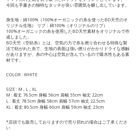
今回も手書きの独特なタッチが良い雰囲気を醸し出しています。
身生地：綿100%（100%オーガニックの糸を使ったBD天竺のオ
リジナル生地） リブ：綿100%（オリジナルのリブ）
100%オーガニックの糸を使用したBD天竺素材をオリジナルで作
成しました。
BD天竺（空紡糸）とは、空気の力で糸を撚り合わせる特殊な製
法で紡がれた糸で、生地の表面は強い撚りがかかりドライな感触
がありますが、糸の中心は空気が含んでいるので吸水性もある素
材です。
COLOR : WHITE
SIZE : M , L , XL
M : 着丈 76.5cm 身幅 56cm 肩幅 55cm 袖丈 22cm
L : 着丈 78.5cm 身幅 58cm 肩幅 57cm 袖丈 22.5cm
XL : 着丈 80.5cm 身幅 60cm 肩幅 59cm 袖丈 23cm
*店頭でも販売しておりますので売り切れの場合はご了承くださ
い