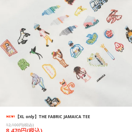
【XL only】THE FABRIC JAMAICA TEE
12,100円(税込)
8,470円(税込)