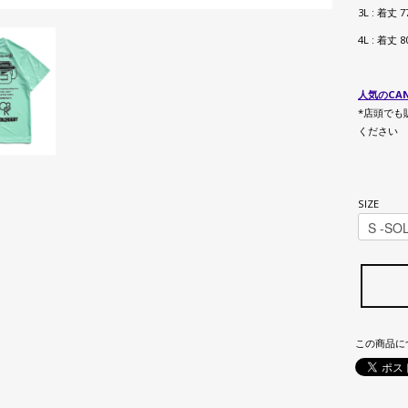
3L : 着丈 
4L : 着丈 
人気のCAN
*店頭でも
ください
SIZE
この商品に