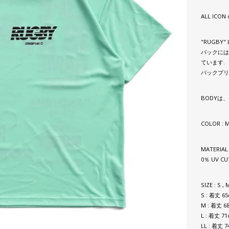
ALL ICO
"RUGBY"
バックには
ています.
バックプリ
BODYは
COLOR : 
MATERIA
0％ UV CU
SIZE : S , M
S : 着丈 6
M : 着丈 6
L : 着丈 7
LL : 着丈 