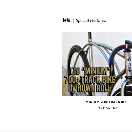
MINIUM 700c TRACK BIKE
T19 x How I Roll