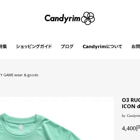
Y GAME wear & goods
O3 RU
ICON d
by
Candyrim
4,40