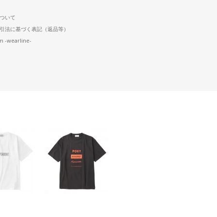
ついて
引法に基づく表記（返品等）
m -wearline-