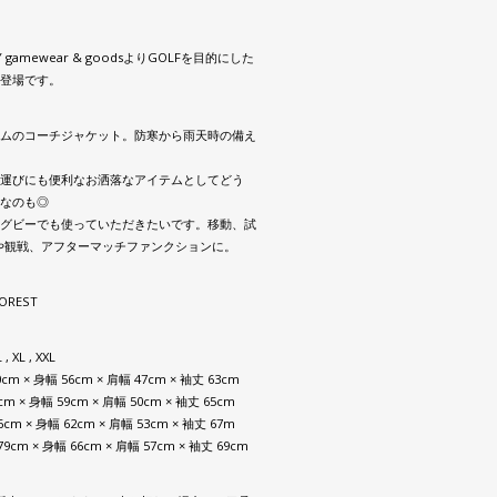
Y gamewear & goodsよりGOLFを目的にした
登場です。
ムのコーチジャケット。防寒から雨天時の備え
運びにも便利なお洒落なアイテムとしてどう
なのも◎
グビーでも使っていただきたいです。移動、試
や観戦、アフターマッチファンクションに。
FOREST
 , XL , XXL
0cm × 身幅 56cm × 肩幅 47cm × 袖丈 63cm
3cm × 身幅 59cm × 肩幅 50cm × 袖丈 65cm
76cm × 身幅 62cm × 肩幅 53cm × 袖丈 67m
 79cm × 身幅 66cm × 肩幅 57cm × 袖丈 69cm