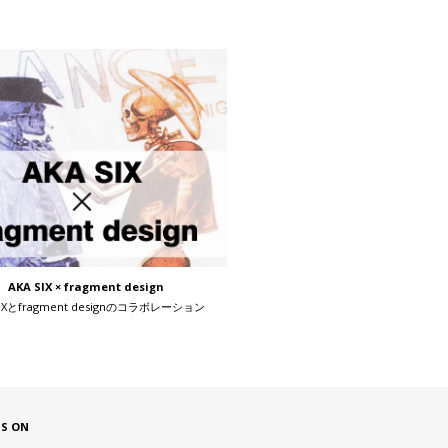
AKA SIX × fragment design
SIXとfragment designのコラボレーション
US ON