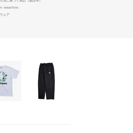
引法に基づく表記（返品等）
m -wearline-
ウェア