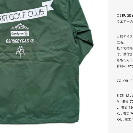
O3 RUGB
ウエアーの
万能アイテ
にも。
軽くて持ち
ぞ。襟付き
もちろんラ
合前のUP
COLOR : 
SIZE : M , L
M : 着丈 7
L : 着丈 7
XL : 着丈 
XXL : 着丈