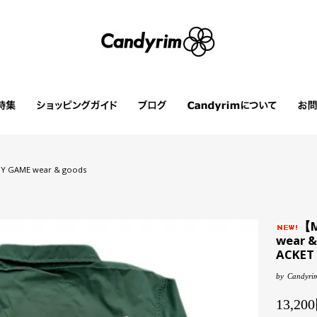
Y GAME wear & goods
【M
wear &
ACKET 
by
Candyrim
13,2