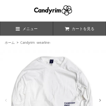
メニュー
カートを見る
ホーム
>
Candyrim -wearline-