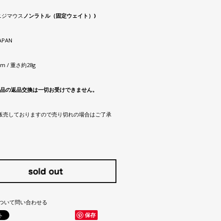
 ニジマウス
ノンラトル（固定ウェイト）)
JAPAN
7mm / 重さ約28g
品の返品交換は一切お受けできません。
販売しておりますので売り切れの場合はご了承
ついて問い合わせる
保存