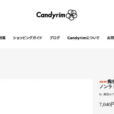
痴
ノンラ
by
痴虫ル
7,04