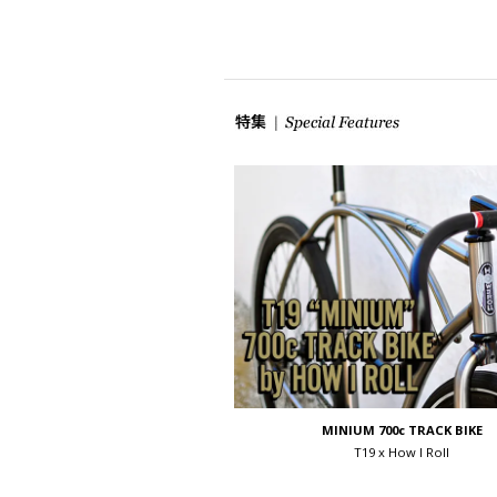
MINIUM 700c TRACK BIKE
T19 x How I Roll