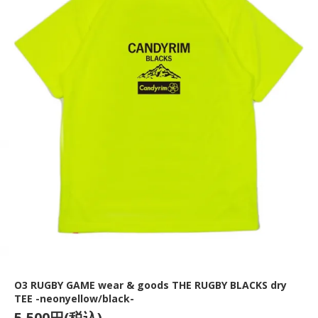
O3 RUGBY GAME wear & goods THE RUGBY BLACKS dry
TEE -neonyellow/black-
5,500円(税込)