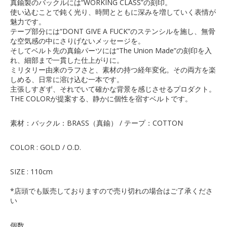
真鍮製のバックルには“WORKING CLASS”の刻印。
使い込むことで鈍く光り、時間とともに深みを増していく表情が
魅力です。
テープ部分には“DONT GIVE A FUCK”のステンシルを施し、無骨
な空気感の中にさりげないメッセージを。
そしてベルト先の真鍮パーツには“The Union Made”の刻印を入
れ、細部まで一貫した仕上がりに。
ミリタリー由来のラフさと、素材の持つ経年変化。その両方を楽
しめる、日常に溶け込む一本です。
主張しすぎず、それでいて確かな背景を感じさせるプロダクト。
THE COLORが提案する、静かに個性を宿すベルトです。
素材：バックル：BRASS（真鍮） / テープ：COTTON
COLOR : GOLD / O.D.
SIZE : 110cm
*店頭でも販売しておりますので売り切れの場合はご了承くださ
い
個数