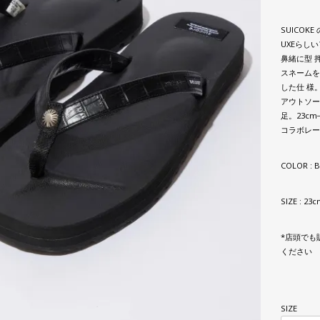
SUICOK
UXEらし
鼻緒に型 
スネームを
した仕 様
アウトソー
足。23cm
コラボレー
COLOR : 
SIZE : 23c
*店頭でも
ください
SIZE