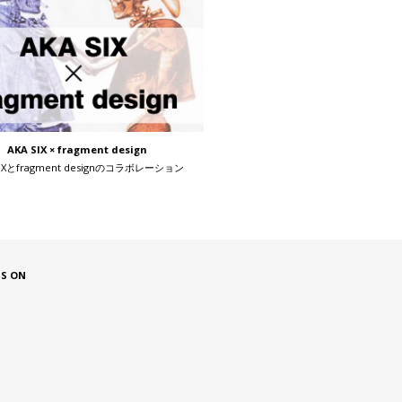
AKA SIX × fragment design
SIXとfragment designのコラボレーション
US ON