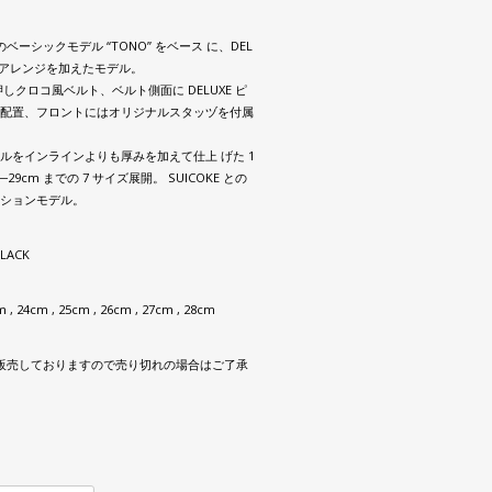
E のベーシックモデル “TONO” をベース に、DEL
いアレンジを加えたモデル。
押しクロコ風ベルト、ベルト側面に DELUXE ピ
配置、フロントにはオリジナルスタッヅを付属
。
ルをインラインよりも厚みを加えて仕上 げた 1
―29cm までの 7 サイズ展開。 SUICOKE との
ションモデル。
BLACK
m , 24cm , 25cm , 26cm , 27cm , 28cm
販売しておりますので売り切れの場合はご了承