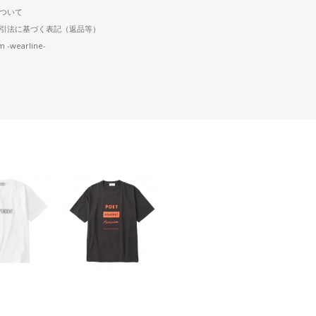
ついて
引法に基づく表記（返品等）
m -wearline-