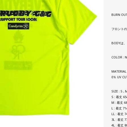
BURN OU
フロントのF
BODYは
COLOR : 
MATERIA
0％ UV CU
SIZE : S , M
S : 着丈 6
M : 着丈 6
L : 着丈 7
LL : 着丈 
3L : 着丈 
4L : 着丈 