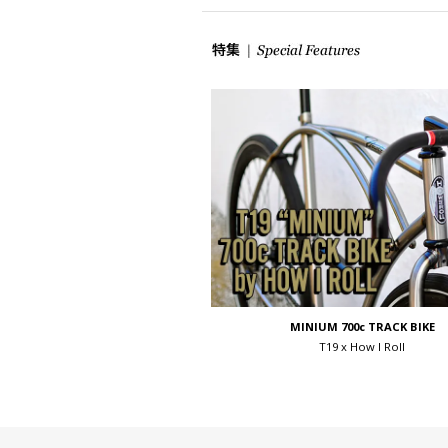
MINIUM 700c TRACK BIKE
T19 x How I Roll