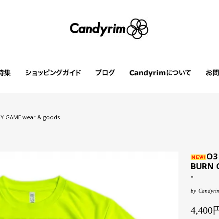
Y GAME wear & goods
O3
BURN O
-
by
Candyrim
4,40