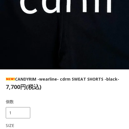
CANDYRIM -wearline- cdrm SWEAT SHORTS -black-
7,700円(税込)
個数
SIZE