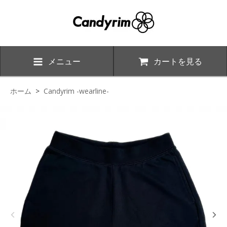
メニュー
カートを見る
ホーム
>
Candyrim -wearline-